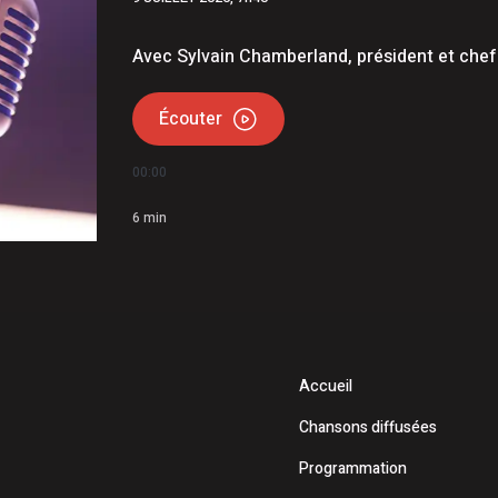
à Rawdon
 Jacques-Dupuis à Repentigny
Avec Sylvain Chamberland, président et chef 
Écouter
00:00
6
min
Accueil
Chansons diffusées
Programmation