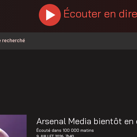
Écouter en dir
e recherché
ois conserve son avance dans les intentions de vote
venir à Repentigny
e
-Laurier dès le 10août
e Repentigny se démarque dans la Ligue de baseball junior
a R-347 à Saint-Norbert
Arsenal Media bientôt en
t-Roch-de-L’Achigan
Écouté dans
100 000 matins
9 JUILLET 2026, 7h40