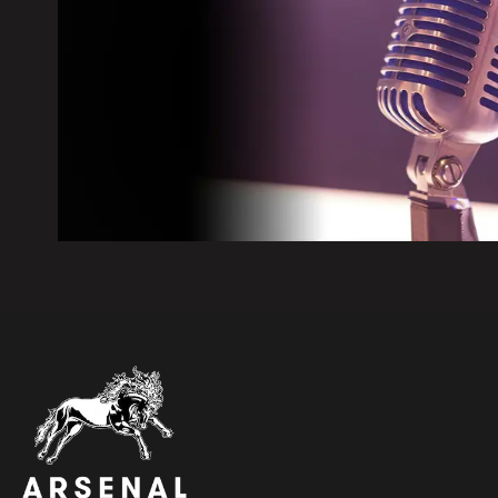
5 août 2026
|
Report des travaux de forage 
5 août 2026
|
Fermeture du Centre aquatique