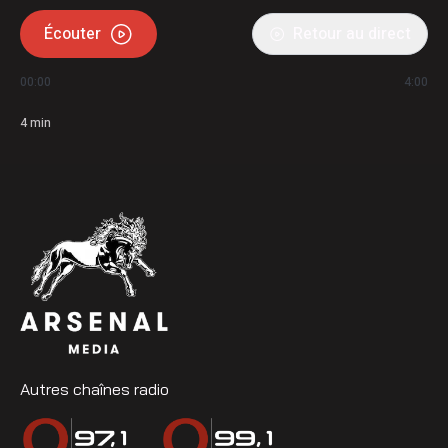
Écouter
Retour au direct
00:00
4:00
4
min
Autres chaînes radio