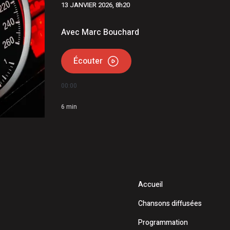
13 JANVIER 2026, 8h20
es: Un motocycliste dans la vingtaine perd la vie
e recherché
Avec Marc Bouchard
Écouter
00:00
6
min
Accueil
Chansons diffusées
Programmation