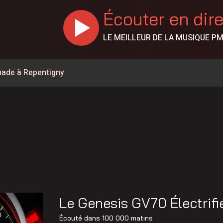
Écouter en dir
LE MEILLEUR DE LA MUSIQUE P
rnade à Repentigny
r le Super C Lavaltrie
e Petiquay ont déposé leur candidature pour le poste de
nes de feux de forêt en juillet au Québec
int-Lin-Laurentides fermée le 8 août
esse un bilan positif de sa saison estivale
e Joliette ont choisi de se syndiquer
Le Genesis GV70 Électrifi
retelle de la route158
Écouté dans
100 000 matins