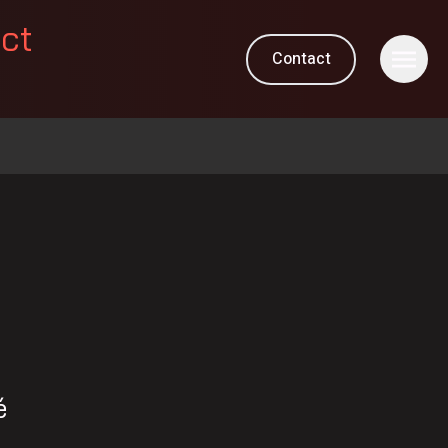
ect
Contact
M
é