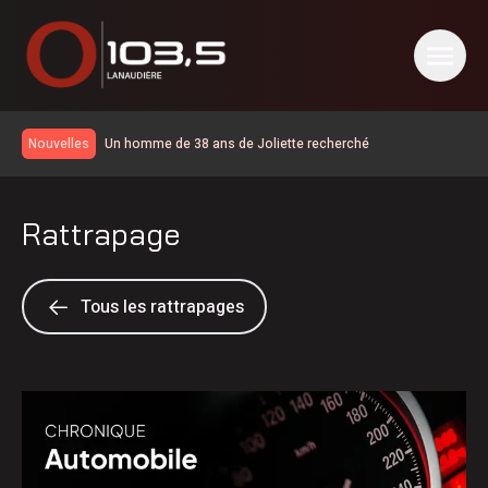
Un homme de 38 ans de Joliette recherché
Nouvelles
Élections 2026: le Parti québécois conserve son avance
dans les intentions de vote
Déplacements plus difficiles à venir à Repentigny
Rattrapage
Un mur s’effondre à Berthierville
Fermeture du parc Charlemagne-Laurier dès le 10août
Baseball | Un joueur du Royal de Repentigny se démarque
Tous les rattrapages
dans la Ligue de baseball junior élite du Québec
Circulation en alternance sur la R-347 à Saint-Norbert
Du plaisir sera au menu à Saint-Roch-de-L’Achigan
Report des travaux de forage à Rawdon
Fermeture du Centre aquatique Jacques-Dupuis à
Repentigny