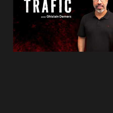
7 août 2026
|
La Ville de Terrebonne à la rec
Biodiversité
7 août 2026
|
La Ligue de hockey junior Mari