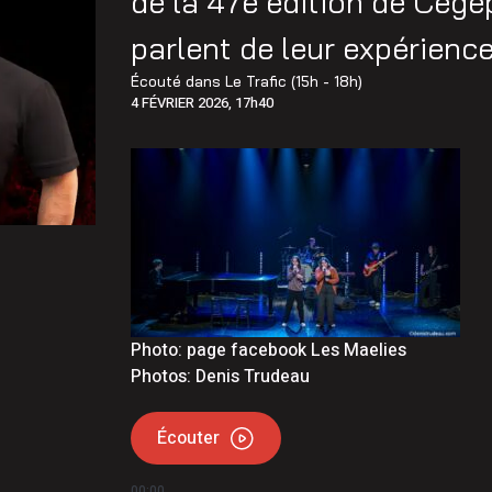
de la 47e édition de Cég
herche de reptiles et d’amphibiens sur son corridor de
parlent de leur expérienc
times Québec de retour dans Lanaudière
Écouté dans
Le Trafic (15h - 18h)
4 FÉVRIER 2026, 17h40
Photo: page facebook Les Maelies
Photos: Denis Trudeau
Écouter
00:00