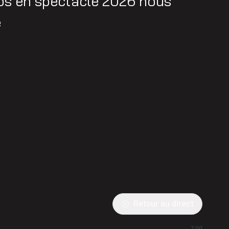
eps en spectacle 2026 nous
e
Retour au direct
7:00