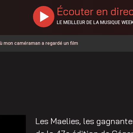
Écouter en dire
LE MEILLEUR DE LA MUSIQUE WEE
r où mon caméraman a regardé un film
visé par un avis d’ébullition préventif
ébullition toujours en vigueur
x préparatoires devraient être terminés à la mi-septembre
icault est réparé
 vigilance contre de faux évaluateurs
r dans Lanaudière
Les Maelies, les gagnantes
eurs de porcs de Lanaudière–Outaouais–Laurentides