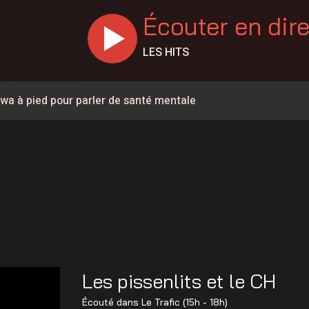
Écouter en dir
LES HITS
a à pied pour parler de santé mentale
 de l’Opération nationale concertée en sécurité nautique de
c de L’Épiphanie
 le développement touristique de L’Assomption
on à Saint-Paul
dans le secteur de la sécurité privée
rnade à Repentigny
Les pissenlits et le CH
r le Super C Lavaltrie
Écouté dans
Le Trafic (15h - 18h)