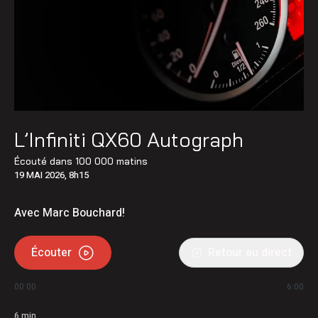
L’Infiniti QX60 Autograph
Écouté dans
100 000 matins
19 MAI 2026, 8h15
Avec Marc Bouchard!
Écouter
Retour au direct
00:00
6:00
6
min