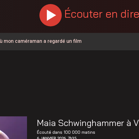
Écouter en dir
r où mon caméraman a regardé un film
visé par un avis d’ébullition préventif
ébullition toujours en vigueur
x préparatoires devraient être terminés à la mi-septembre
icault est réparé
 vigilance contre de faux évaluateurs
r dans Lanaudière
Maia Schwinghammer à Va
eurs de porcs de Lanaudière–Outaouais–Laurentides
Écouté dans
100 000 matins
6 JANVIER 2026, 7h35