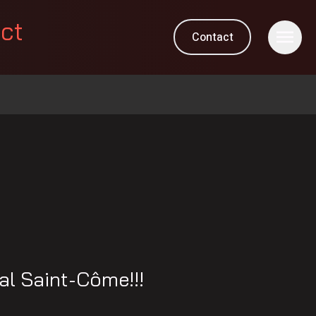
ect
Contact
l Saint-Côme!!!