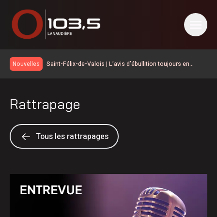
Saint-Félix-de-Valois | L’avis d’ébullition toujours en
Nouvelles
vigueur
Échangeur Urbanova: les travaux préparatoires devraient
être terminés à la mi-septembre
Le trampoline du parc Donald-Bricault est réparé
Rattrapage
Ville Saint-Gabriel | Appel à la vigilance contre de faux
évaluateurs
Le chômage continue de baisser dans Lanaudière
60eanniversaire pour Les Éleveurs de porcs de
Tous les rattrapages
Lanaudière–Outaouais–Laurentides
La Ville de Terrebonne à la recherche de reptiles et
d’amphibiens sur son corridor de Biodiversité
La Ligue de hockey junior Maritimes Québec de retour
dans Lanaudière
L’avis d’ébullition toujours en vigueur à Saint-Paul
Lavaltrie: Collision entre un véhicule de signalisation et un
poids lourd sur l’autoroute40