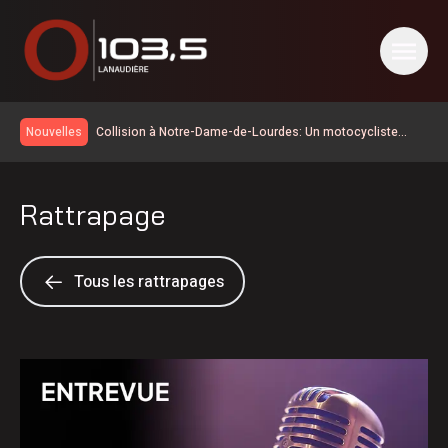
Collision à Notre-Dame-de-Lourdes: Un motocycliste
Nouvelles
dans la vingtaine perd la vie
Un homme de 38 ans de Joliette recherché
Élections 2026: le Parti québécois conserve son avance
Rattrapage
dans les intentions de vote
Déplacements plus difficiles à venir à Repentigny
Un mur s’effondre à Berthierville
Fermeture du parc Charlemagne-Laurier dès le 10août
Tous les rattrapages
Baseball | Un joueur du Royal de Repentigny se démarque
dans la Ligue de baseball junior élite du Québec
Circulation en alternance sur la R-347 à Saint-Norbert
Du plaisir sera au menu à Saint-Roch-de-L’Achigan
Report des travaux de forage à Rawdon