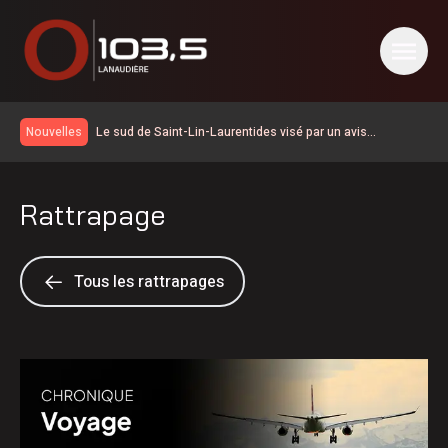
Le sud de Saint-Lin-Laurentides visé par un avis
Nouvelles
d’ébullition préventif
Saint-Félix-de-Valois | L’avis d’ébullition toujours en
vigueur
Échangeur Urbanova: les travaux préparatoires devraient
Rattrapage
être terminés à la mi-septembre
Le trampoline du parc Donald-Bricault est réparé
Ville Saint-Gabriel | Appel à la vigilance contre de faux
évaluateurs
Le chômage continue de baisser dans Lanaudière
Tous les rattrapages
60eanniversaire pour Les Éleveurs de porcs de
Lanaudière–Outaouais–Laurentides
La Ville de Terrebonne à la recherche de reptiles et
d’amphibiens sur son corridor de Biodiversité
La Ligue de hockey junior Maritimes Québec de retour
dans Lanaudière
L’avis d’ébullition toujours en vigueur à Saint-Paul